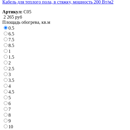
Кабель для теплого пола, в стяжку, мощность 200 Вт/м2
Артикул:
С05
2 265 руб
Площадь обогрева, кв.м
0.5
6.5
7.5
8.5
1
1.5
2
2.5
3
3.5
4
4.5
5
6
7
8
9
10