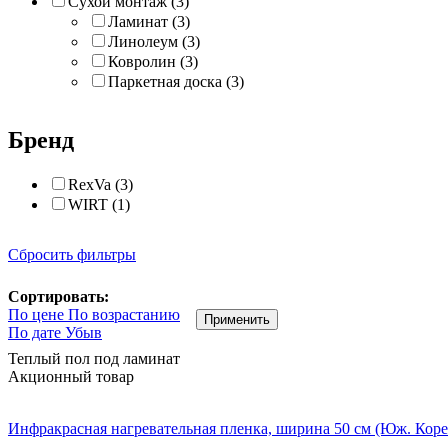
Сухой монтаж (3)
Ламинат (3)
Линолеум (3)
Ковролин (3)
Паркетная доска (3)
Бренд
RexVa (3)
WIRT (1)
Сбросить фильтры
Сортировать:
По цене По возрастанию
Применить
По дате Убыв
Теплый пол под ламинат
Акционный товар
Инфракрасная нагревательная пленка, ширина 50 см (Юж. Коре