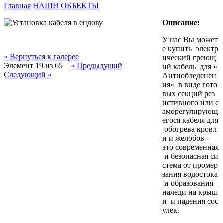
Главная
НАШИ ОБЪЕКТЫ
Вы здесь
Описание:
У нас Вы может
е купить электр
« Вернуться к галерее
ический греющ
Элемент 19 из 65
« Предыдущий
|
ий кабель для «
Следующий »
Антиобледенен
ия» в виде гото
вых секций рез
истивного или с
аморегулирующ
егося кабеля для
обогрева кровл
и и желобов -
это современная
и безопасная си
стема от промер
зания водостока
и образования
наледи на крыш
и и падения сос
улек.