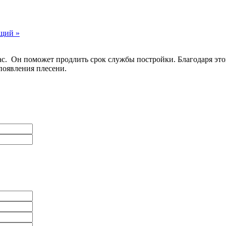
щий »
ас. Он поможет продлить срок службы постройки. Благодаря это
появления плесени.
Ваше имя
*
Телефон
*
Ваше имя
*
Телефон
*
Адрес
*