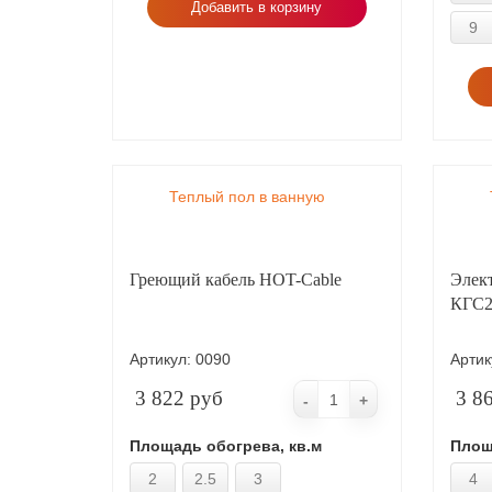
Добавить в корзину
9
Теплый пол в ванную
Греющий кабель HOT-Cable
Элек
КГС
Артикул:
0090
Артик
3 822 руб
3 8
-
+
Площадь обогрева, кв.м
Площ
2
2.5
3
4