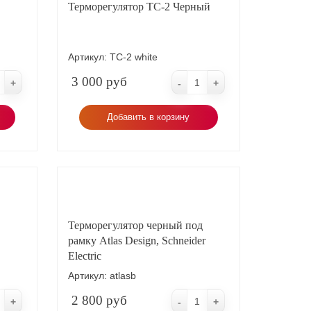
Терморегулятор ТС-2 Черный
2
реднее потребление на м
ора плиточного клея.
- 70 Вт
 монтажная для датчика пола, монтажная лента для
превышать допустимую нагрузку на терморегулятор.
Артикул:
ТС-2 white
 внешней оболочкой
бледенение» производят только
3 000 руб
+
-
+
 и экономит расход электроэнергии.
Добавить в корзину
Терморегулятор черный под
рамку Atlas Design, Schneider
Electric
Артикул:
atlasb
2 800 руб
+
-
+