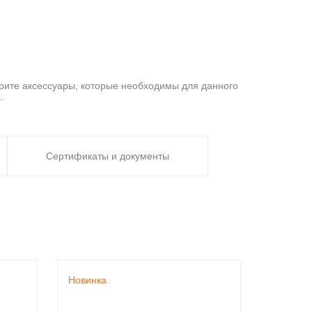
рите аксессуары, которые необходимы для данного
.
Сертификаты и документы
упке нового устройства внимательно ознакомьтесь с
2
ны) - 180-200 Вт/м
. Уличный обогрев (дорожки,
Новинка