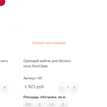
Теплый пол в ванную
плого
Греющий кабель для тёплого
пола NeoClima
Артикул:
N5
1 925 руб
+
-
+
Площадь обогрева, кв.м
0.5
1
1.5
2