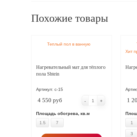
Похожие товары
Теплый пол в ванную
Хит п
Нагревательный мат для тёплого
Нагр
пола Shtein
Артикул:
с-15
Артик
4 550 руб
1 2
-
+
Площадь обогрева, кв.м
Площ
1.5
7
1
3