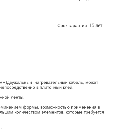
15 лет
Срок гарантии:
5 мм)двужильный нагревательный кабель, может
и непосредственно в плиточный клей.
жной ленты.
апоминанием формы, возможностью применения в
льшим количеством элементов, которые требуется
м.