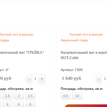
Теплый пол в ванную
Теплый пол в ванную
родаж
Акционный товар
евательный мат "ГРЕЙКА"
Нагревательный мат в коро
HOT-Cable
ул:
1Г
Артикул:
Г005
00 руб
1 640 руб
-
+
-
адь обогрева, кв.м
Площадь обогрева, кв.м
1.5
2
2.5
0.5
10
5
6
8