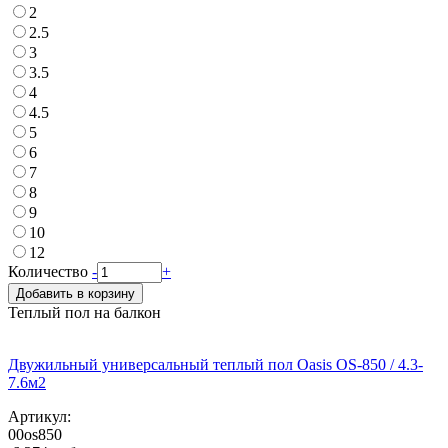
2
2.5
3
3.5
4
4.5
5
6
7
8
9
10
12
Количество
-
+
Добавить в корзину
Теплый пол на балкон
Двужильный универсальный теплый пол Oasis OS-850 / 4.3-
7.6м2
Артикул:
00os850