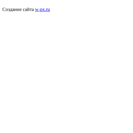
Создание сайта
w-px.ru