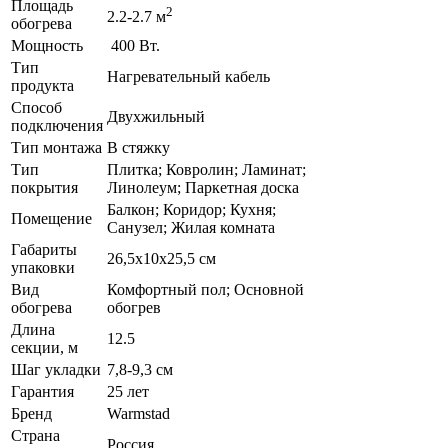
Площадь
2
2.2-2.7 м
обогрева
Мощность
400 Вт.
Тип
Нагревательный кабель
продукта
Способ
Двухжильный
подключения
Тип монтажа
В стяжку
Тип
Плитка; Ковролин; Ламинат;
покрытия
Линолеум; Паркетная доска
Балкон; Коридор; Кухня;
Помещение
Санузел; Жилая комната
Габариты
26,5х10х25,5 см
упаковки
Вид
Комфортный пол; Основной
обогрева
обогрев
Длина
12.5
секции, м
Шаг укладки
7,8-9,3 см
Гарантия
25 лет
Бренд
Warmstad
Страна
Россия