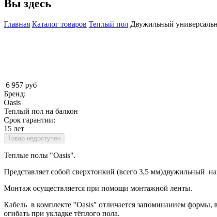
Вы здесь
Главная
Каталог товаров
Теплый пол
Двужильный универсальны
6 957 руб
Бренд:
Oasis
Теплый пол на балкон
Срок гарантии:
15 лет
Товар недоступен
Теплые полы "Oasis".
Представляет собой сверхтонкий (всего 3,5 мм)двужильный наг
Монтаж осуществляется при помощи монтажной ленты.
Кабель в комплекте "Оasis" отличается запоминанием формы,
огибать при укладке тёплого пола.