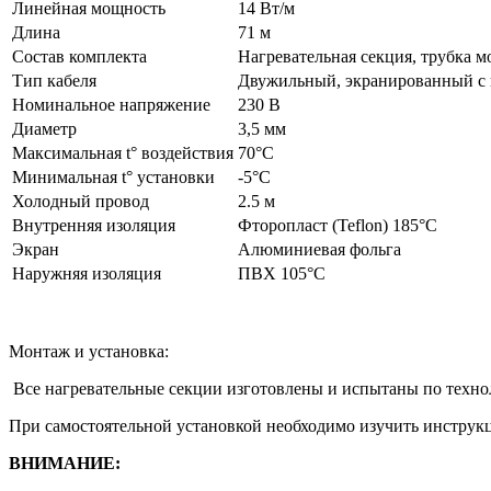
Линейная мощность
14 Вт/м
Длина
71 м
Состав комплекта
Нагревательная секция, трубка м
Тип кабеля
Двужильный, экранированный с
Номинальное напряжение
230 В
Диаметр
3,5 мм
Максимальная t° воздействия
70°С
Минимальная t° установки
-5°С
Холодный провод
2.5 м
Внутренняя изоляция
Фторопласт (Teflon) 185°С
Экран
Алюминиевая фольга
Наружняя изоляция
ПВХ 105°С
Монтаж и установка:
Все нагревательные секции изготовлены и испытаны по техн
При самостоятельной установкой необходимо изучить инструк
ВНИМАНИЕ: