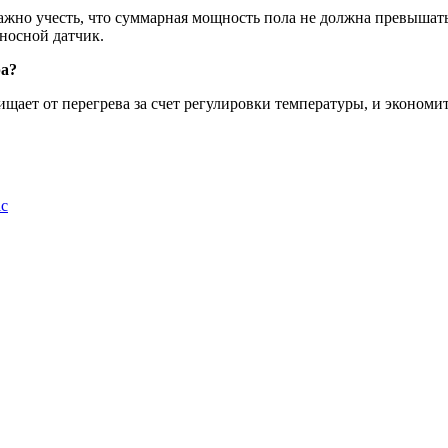
ажно учесть, что суммарная мощность пола не должна превышат
ыносной датчик.
ра?
щищает от перегрева за счет регулировки температуры, и экономи
ic