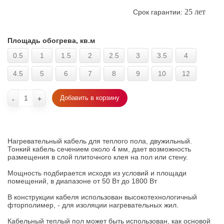
25 лет
Срок гарантии:
Площадь обогрева, кв.м
0.5
1
1.5
2
2.5
3
3.5
4
4.5
5
6
7
8
9
10
12
Добавить в корзину
-
+
Нагревательный кабель для теплого пола, двужильный.
Тонкий кабель сечением около 4 мм, дает возможность
размещения в слой плиточного клея на пол или стену.
Мощность подбирается исходя из условий и площади
помещений, в диапазоне от 50 Вт до 1800 Вт
В конструкции кабеля использован высокотехнологичный
фторполимер, - для изоляции нагревательных жил.
Кабельный теплый пол может быть использован, как основой