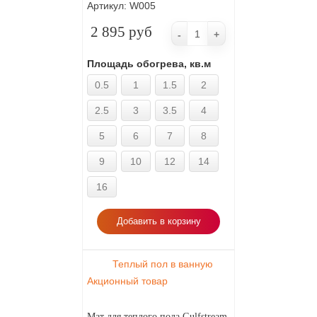
Артикул:
W005
2 895 руб
-
+
Площадь обогрева, кв.м
0.5
1
1.5
2
2.5
3
3.5
4
5
6
7
8
9
10
12
14
16
Добавить в корзину
Теплый пол в ванную
Акционный товар
Мат для теплого пола Gulfstream