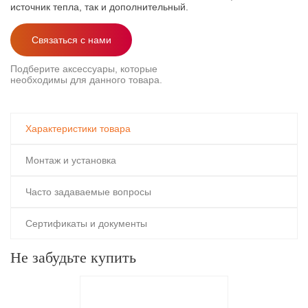
источник тепла, так и дополнительный.
Связаться с нами
Подберите аксессуары, которые
необходимы для данного товара.
Характеристики товара
Монтаж и установка
Часто задаваемые вопросы
Сертификаты и документы
Не забудьте купить
Все нагревательные секции изготовлены и испытаны по
Какая мощность у Теплого пола?
Длина, м
от 5 до 120
технологии обеспечивающей повышенную надежность. При
Комфортный обогрев (квартира, ванная комната, кухня) 120-150