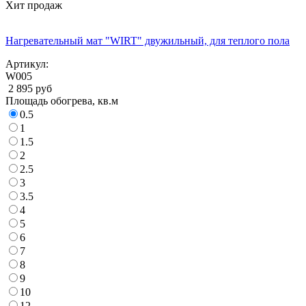
Хит продаж
Нагревательный мат "WIRT" двужильный, для теплого пола
Артикул:
W005
2 895 руб
Площадь обогрева, кв.м
0.5
1
1.5
2
2.5
3
3.5
4
5
6
7
8
9
10
12