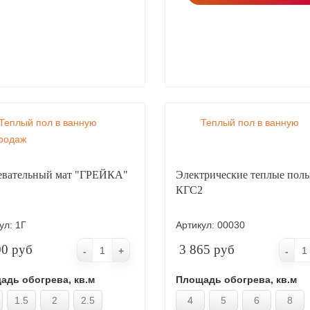
Теплый пол в ванную
Теплый пол в ванную
родаж
евательный мат "ГРЕЙКА"
Электрические теплые пол
КГС2
ул:
1Г
Артикул:
00030
00 руб
3 865 руб
-
+
-
адь обогрева, кв.м
Площадь обогрева, кв.м
1.5
2
2.5
4
5
6
8