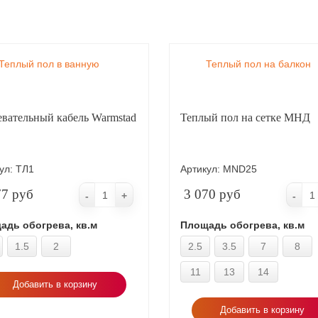
Теплый пол в ванную
Теплый пол на балкон
евательный кабель Warmstad
Теплый пол на сетке МНД
ул:
ТЛ1
Артикул:
MND25
77 руб
3 070 руб
-
+
-
адь обогрева, кв.м
Площадь обогрева, кв.м
1.5
2
2.5
3.5
7
8
11
13
14
Добавить в корзину
Добавить в корзину