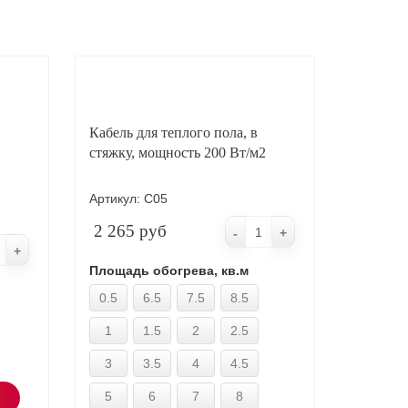
Кабель для теплого пола, в
стяжку, мощность 200 Вт/м2
Артикул:
С05
2 265 руб
-
+
+
Площадь обогрева, кв.м
0.5
6.5
7.5
8.5
1
1.5
2
2.5
3
3.5
4
4.5
5
6
7
8