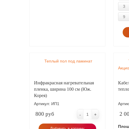
3
9
Теплый пол под ламинат
Акцио
Инфракрасная нагревательная
Кабел
пленка, ширина 100 см (Юж.
тепл
Корея)
Артикул:
ИП1
Артик
800 руб
2 0
-
+
Площ
Добавить в корзину