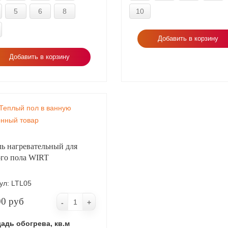
5
6
8
10
Добавить в корзину
Добавить в корзину
Теплый пол в ванную
нный товар
ь нагревательный для
ого пола WIRT
ул:
LTL05
00 руб
-
+
адь обогрева, кв.м