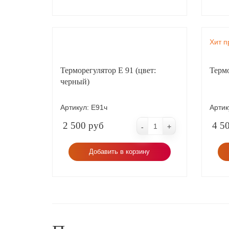
Хит п
Терморегулятор Е 91 (цвет:
Термо
черный)
Артикул:
Е91ч
Артик
2 500 руб
4 5
-
+
Добавить в корзину