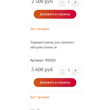
2 500 руб
экономит расход электроэнергии.
-
+
Бесплатная доставка по городу.
Добавить в корзину
Хит продаж
Терморегулятор для уличного
обогрева terneo sn
Артикул:
00202
5 600 руб
-
+
Добавить в корзину
Хит продаж