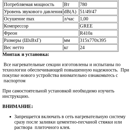
Потребляемая мощность
Вт
780
Уровень звукового давления
dB(A)
51/49/47
Осушение max
л/час
1,00
Компрессор
GREE
Фреон
R410a
Размеры (ШхВхГ)
мм
315х770х395
Вес нетто
кг
24
Монтаж и установка:
Все нагревательные секции изготовлены и испытаны по
технологии обеспечивающей повышенную надежность. При
покупке нового устройства внимательно ознакомьтесь с
паспортом
При самостоятельной установкой необходимо изучить
инструкцию.
ВНИМАНИЕ:
Запрещается включать в сеть нагревательную систему
сразу после заливки цементно-песчаной стяжки или
раствора плиточного клея.