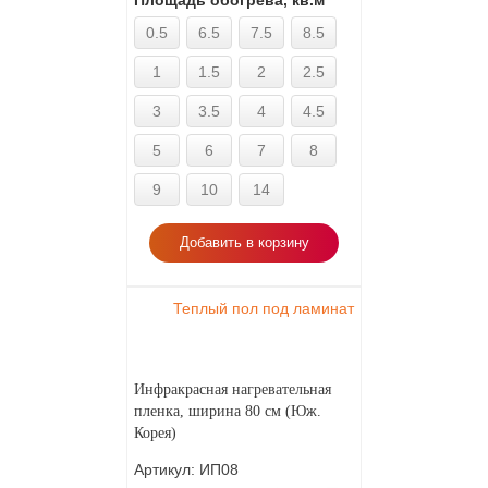
Площадь обогрева, кв.м
0.5
6.5
7.5
8.5
1
1.5
2
2.5
3
3.5
4
4.5
5
6
7
8
9
10
14
Добавить в корзину
Теплый пол под ламинат
Инфракрасная нагревательная
пленка, ширина 80 см (Юж.
Корея)
Артикул:
ИП08